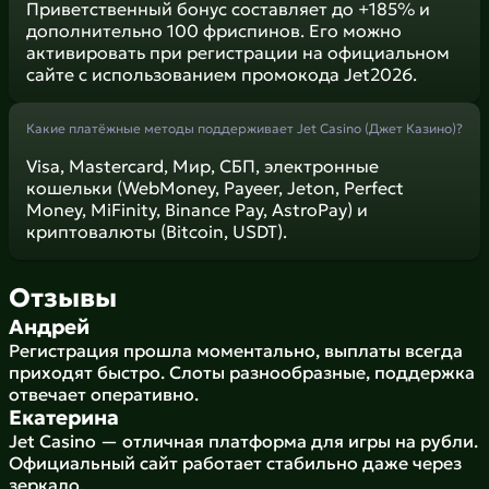
Приветственный бонус составляет до +185% и
дополнительно 100 фриспинов. Его можно
активировать при регистрации на официальном
сайте с использованием промокода Jet2026.
Какие платёжные методы поддерживает Jet Casino (Джет Казино)?
Visa, Mastercard, Мир, СБП, электронные
кошельки (WebMoney, Payeer, Jeton, Perfect
Money, MiFinity, Binance Pay, AstroPay) и
криптовалюты (Bitcoin, USDT).
Отзывы
Андрей
Регистрация прошла моментально, выплаты всегда
приходят быстро. Слоты разнообразные, поддержка
отвечает оперативно.
Екатерина
Jet Casino — отличная платформа для игры на рубли.
Официальный сайт работает стабильно даже через
зеркало.