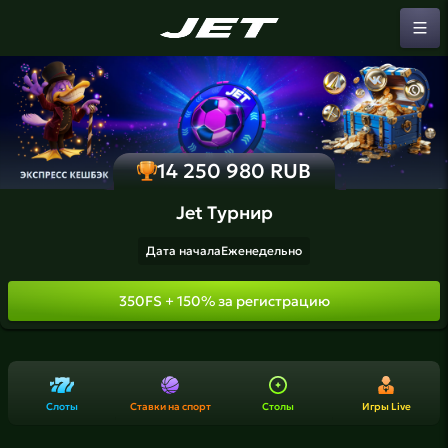
14 250 980 RUB
Jet Турнир
Дата начала
Еженедельно
350FS + 150% за регистрацию
Слоты
Ставки на спорт
Столы
Игры Live