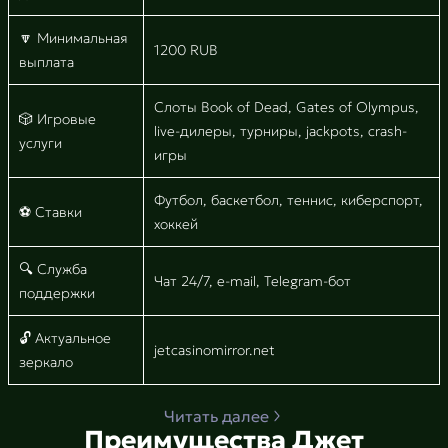
🔽 Минимальная
1200 RUB
выплата
Слоты Book of Dead, Gates of Olympus,
🎲 Игровые
live-дилеры, турниры, jackpots, crash-
услуги
игры
Футбол, баскетбол, теннис, киберспорт,
⚽ Ставки
хоккей
🔍 Служба
Чат 24/7, e-mail, Telegram-бот
поддержки
🔓 Актуальное
jetcasinomirror.net
зеркало
Читать далее
Преимущества Джет