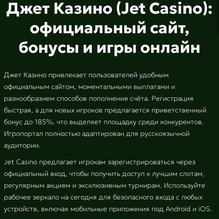
Джет Казино (Jet Casino):
официальный сайт,
бонусы и игры онлайн
Джет Казино привлекает пользователей удобным
официальным сайтом, моментальными выплатами и
разнообразием способов пополнения счёта. Регистрация
быстрая, а для новых игроков предлагается приветственный
бонус до 185%, что выделяет площадку среди конкурентов.
Игропортал полностью адаптирован для русскоязычной
аудитории.
Jet Casino предлагает игрокам зарегистрироваться через
официальный вход, чтобы получить доступ к лучшим слотам,
регулярным акциям и эксклюзивным турнирам. Используйте
рабочее зеркало на сегодня для безопасного входа с любых
устройств, включая мобильные приложения под Android и iOS.